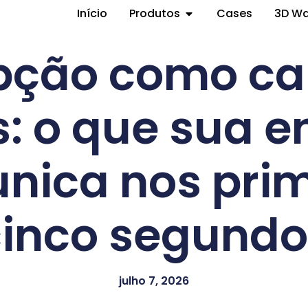
Início
Produtos
Cases
3D W
pção como ca
s: o que sua 
nica nos prim
cinco segundo
julho 7, 2026