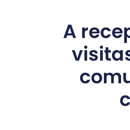
A rece
visita
comu