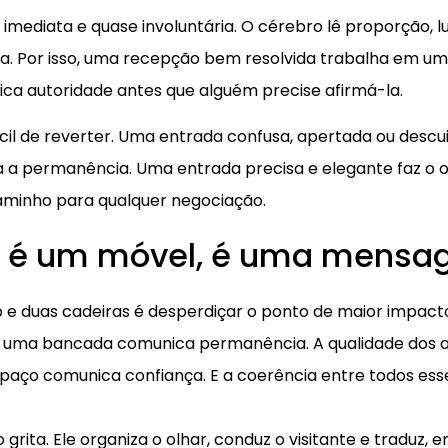
mediata e quase involuntária. O cérebro lê proporção, lu
na. Por isso, uma recepção bem resolvida trabalha em 
nica autoridade antes que alguém precise afirmá-la.
fícil de reverter. Uma entrada confusa, apertada ou desc
 a permanência. Uma entrada precisa e elegante faz o op
aminho para qualquer negociação.
o é um móvel, é uma mens
 e duas cadeiras é desperdiçar o ponto de maior impacto
z de uma bancada comunica permanência. A qualidade do
spaço comunica confiança. E a coerência entre todos e
ita. Ele organiza o olhar, conduz o visitante e traduz, e