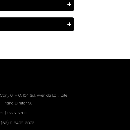
Conj. 01 – Q. 104 Sul, Avenida LO 1, Lote
 – Plano Diretor Sul
63) 3225-5700
:
(63) 9 8402-3873