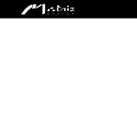
Início
»
Cases
»
Auditório
»
Centro de Convençõe
CENTRO 