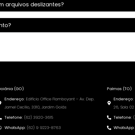
om arquivos deslizantes?
nto?
oiânia (GO)
Palmas (TO)
Endereço:
Edifício Office Flamboyant – Av. Dep.
Endereço:
Jamel Cecílio, 3310, Jardim Goiás
26, Sala 02
Telefone:
(62) 3920-3615
Telefone:
(
WhatsApp:
(62) 9 9223-8763
WhatsApp