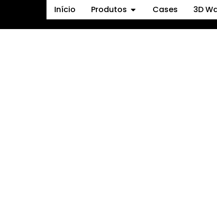
Início
Produtos
Cases
3D W
s Rio Verde
DE CONVENÇÕES DE R