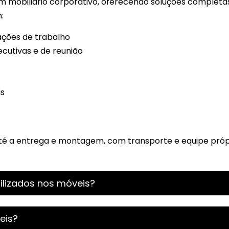
 em mobiliário corporativo, oferecendo soluções completa
:
ações de trabalho
ecutivas e de reunião
is
té a entrega e montagem, com transporte e equipe próp
lizados nos móveis?
eis?