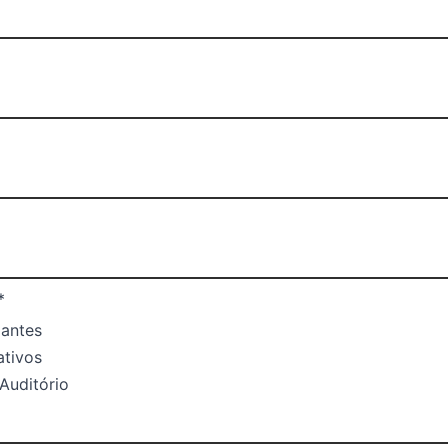
*
zantes
tivos
Auditório