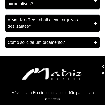
corporativos?
A Matriz Office trabalha com arquivos
deslizantes?
Como solicitar um orçamento?
G
(
Móveis para Escritórios de alto padrão para a sua
empresa