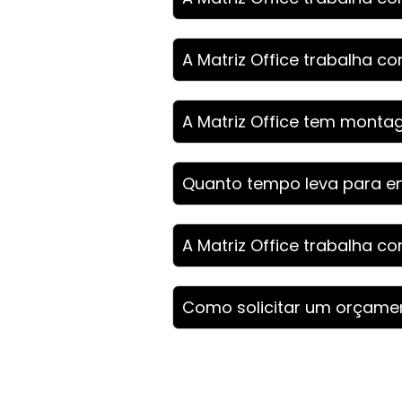
A Matriz Office trabalha co
A Matriz Office tem monta
Quanto tempo leva para en
A Matriz Office trabalha c
Como solicitar um orçame