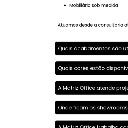
Mobiliário sob medida
Atuamos desde a consultoria a
Quais acabamentos são uti
Quais cores estão disponív
A Matriz Office atende pro
Onde ficam os showrooms d
A Matriz Office trabalha 