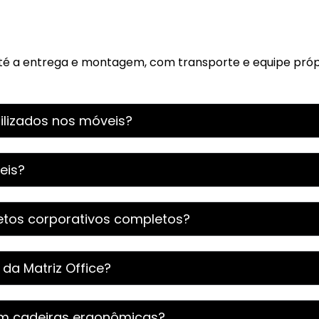
té a entrega e montagem, com transporte e equipe próp
lizados nos móveis?
eis?
jetos corporativos completos?
a Matriz Office?
com cadeiras ergonômicas?