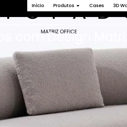
Início
Produtos
Cases
3D W
çamentos
»
Estofados Premium
»
Stofados com Design Matriz Of
os com Design Matriz